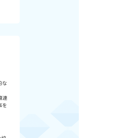
的な
算連
事を