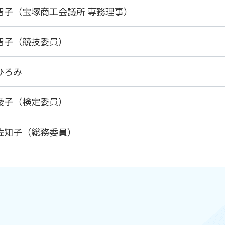
智子（宝塚商工会議所 専務理事）
 智子（競技委員）
ひろみ
 綾子（検定委員）
 佐知子（総務委員）