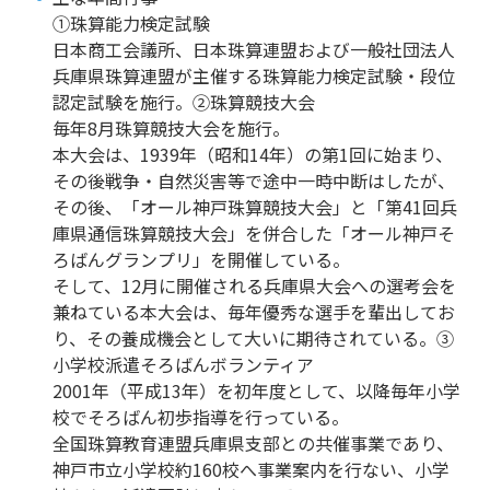
①珠算能力検定試験
日本商工会議所、日本珠算連盟および一般社団法人
兵庫県珠算連盟が主催する珠算能力検定試験・段位
認定試験を施行。②珠算競技大会
毎年8月珠算競技大会を施行。
本大会は、1939年（昭和14年）の第1回に始まり、
その後戦争・自然災害等で途中一時中断はしたが、
その後、「オール神戸珠算競技大会」と「第41回兵
庫県通信珠算競技大会」を併合した「オール神戸そ
ろばんグランプリ」を開催している。
そして、12月に開催される兵庫県大会への選考会を
兼ねている本大会は、毎年優秀な選手を輩出してお
り、その養成機会として大いに期待されている。③
小学校派遣そろばんボランティア
2001年（平成13年）を初年度として、以降毎年小学
校でそろばん初歩指導を行っている。
全国珠算教育連盟兵庫県支部との共催事業であり、
神戸市立小学校約160校へ事業案内を行ない、小学