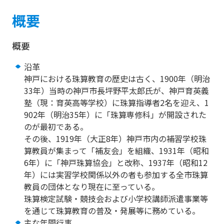
概要
概要
沿革
神戸における珠算教育の歴史は古く、1900年（明治
33年）当時の神戸市長坪野平太郎氏が、神戸育英義
塾（現：育英高等学校）に珠算指導者2名を迎え、1
902年（明治35年）に「珠算専修科」が開設された
のが最初である。
その後、1919年（大正8年）神戸市内の補習学校珠
算教員が集まって「補友会」を組織、1931年（昭和
6年）に「神戸珠算協会」と改称、1937年（昭和12
年）には実習学校関係以外の者も参加する全市珠算
教員の団体となり現在に至っている。
珠算検定試験・競技会および小学校講師派遣事業等
を通じて珠算教育の普及・発展等に務めている。
主な年間行事