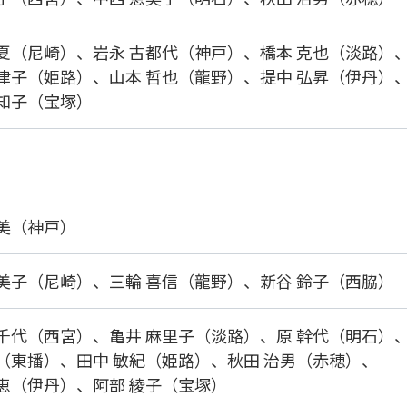
千夏（尼崎）、
岩永 古都代（神戸）、
橋本 克也（淡路）
千津子（姫路）、
山本 哲也（龍野）、
提中 弘昇（伊丹）
佐知子（宝塚）
咲美（神戸）
榮美子（尼崎）、
三輪 喜信（龍野）、
新谷 鈴子（西脇）
美千代（西宮）、
亀井 麻里子（淡路）、
原 幹代（明石）
学（東播）、
田中 敏紀（姫路）、
秋田 治男（赤穂）、
友恵（伊丹）、
阿部 綾子（宝塚）