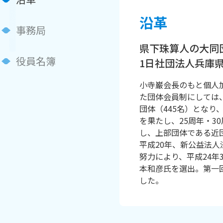
沿革
事務局
県下珠算人の大同
役員名簿
1日社団法人兵庫
小寺巌会長のもと個人
た団体会員制にしては
団体（445名）とな
を果たし、25周年・3
し、上部団体である近
平成20年、新公益法
努力により、平成24年
本和彦氏を選出。第一回
した。