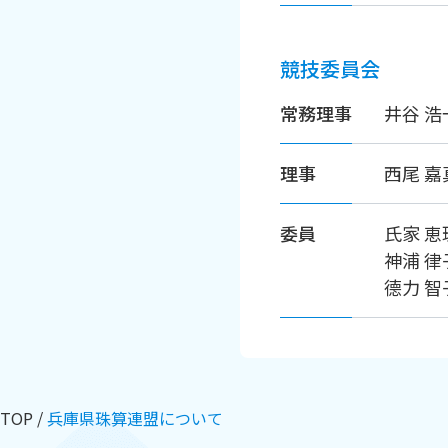
競技委員会
常務理事
井谷 
理事
西尾 
委員
氏家 
神浦 
德力 
TOP
兵庫県珠算連盟について