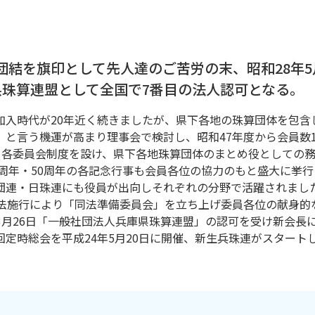
団結を旗印として先人達のご苦労の末、昭和28年5
県珠算連盟として全国で7番目の法人認可となる。
加入時代が20年近く続きましたが、県下各地の珠算団体を包含
、と言う機運が高まり理事会で検討し、昭和47年度から会員数1
り、各委員会制度を設け、県下各地珠算団体のまとめ役としての
0周年・50周年の各記念行事も会員各位の協力のもと盛大に挙行
団連・日珠連にも役員が出向しそれぞれの分野で活躍されまし
人法施行により「同法準備委員会」を立ち上げ委員各位の献身的
3月26日「一般社団法人兵庫県珠算連盟」の認可を受け新会長
定時総会を平成24年5月20日に開催、新生兵珠連がスタート