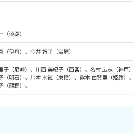
浩一（淡路）
嘉真（伊丹）、
今井 智子（宝塚）
恵理子（尼崎）、
川西 美紀子（西宮）、
名村 広志（神戸
律子（明石）、
川本 崇徳（東播）、
熊本 由賀里（姫路）
智子（龍野）、