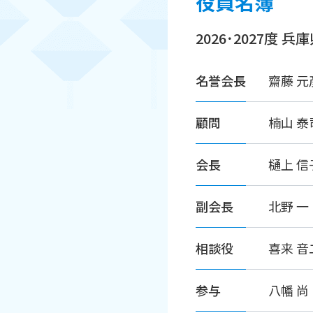
役員名簿
2026･2027度
名誉会長
齋藤 
顧問
楠山 
会長
樋上 
副会長
北野 
相談役
喜来 
参与
八幡 