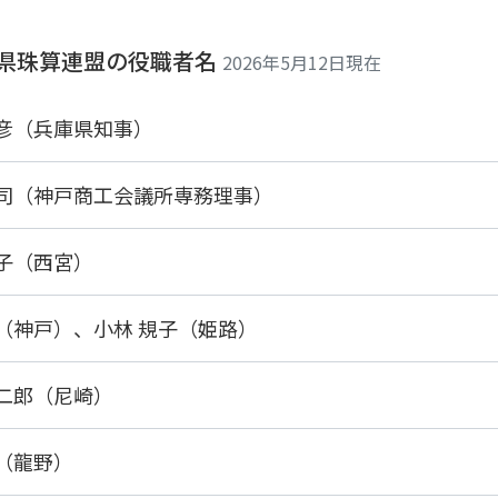
 兵庫県珠算連盟の役職者名
2026年5月12日現在
元彦（兵庫県知事）
泰司（神戸商工会議所専務理事）
信子（西宮）
一（神戸）、
小林 規子（姫路）
音二郎（尼崎）
尚（龍野）