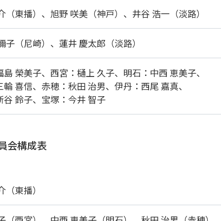
祐介（東播）、
旭野 咲美（神戸）、
井谷 浩一（淡路）
知彌子（尼崎）、
蓮井 慶太郎（淡路）
福島 榮美子、
西宮：樋上 久子、
明石：中西 恵美子、
三輪 喜信、
赤穂：秋田 治男、
伊丹：西尾 嘉真、
新谷 鈴子、
宝塚：今井 智子
 委員会構成表
祐介（東播）
久子（西宮）、
中西 恵美子（明石）、
秋田 治男（赤穂）