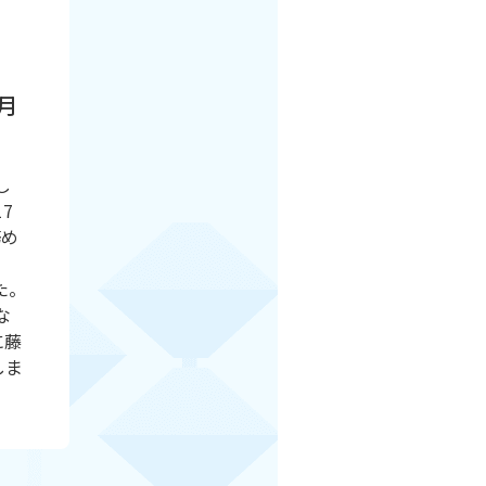
月
し
7
務め
た。
な
に藤
しま