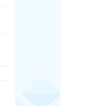
、
、
、