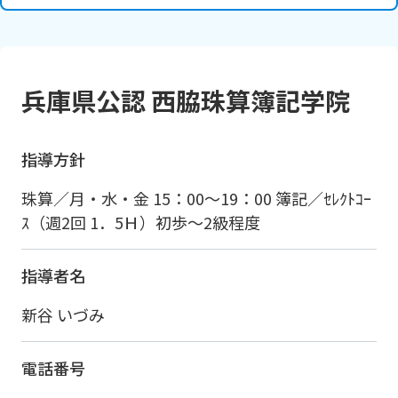
兵庫県公認 西脇珠算簿記学院
指導方針
珠算／月・水・金 15：00～19：00 簿記／ｾﾚｸﾄｺｰ
ｽ（週2回 1．5Ｈ）初歩～2級程度
指導者名
新谷 いづみ
電話番号