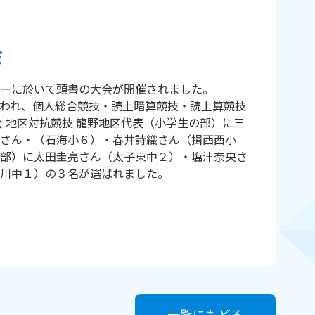
会
ーに於いて頭書の大会が開催されました。
われ、個人総合競技・読上暗算競技・読上算競技
 地区対抗競技 龍野地区代表（小学生の部）に三
さん・（石海小６）・春井詩織さん（揖西西小
部）に太田圭亮さん（太子東中２）・塩津奈央さ
川中１）の３名が選ばれました。
一覧にもどる