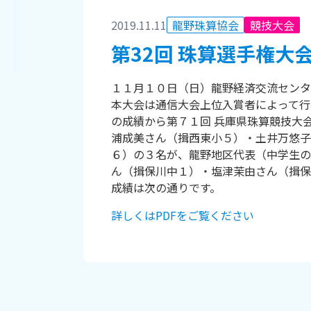
2019.11.11
龍野珠算協会
競技大会
第32回 珠算選手権大
１１月１０日（日）龍野経済交流センタ
本大会は通信大会上位入賞者によって行
の成績から第７１回 兵庫県珠算競技大会
浦成美さん（揖西東小５）・土井万悠子
６）の３名が、龍野地区代表（中学生の
ん（揖保川中１）・塩津茉由さん（揖保
成績は次の通りです。
詳しくはPDFをご覧ください