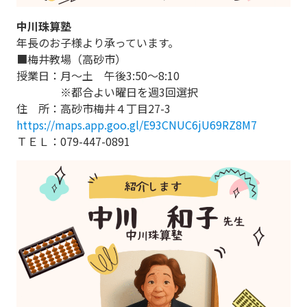
中川珠算塾
年長のお子様より承っています。
■梅井教場（高砂市）
授業日：月～土 午後3:50～8:10
※都合よい曜日を週3回選択
住 所：高砂市梅井４丁目27-3
https://maps.app.goo.gl/E93CNUC6jU69RZ8M7
ＴＥＬ：079-447-0891