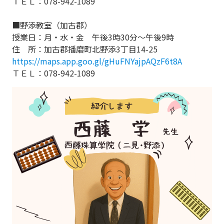
ＴＥＬ：078-942-1089
■野添教室（加古郡）
授業日：月・水・金 午後3時30分～午後9時
住 所：加古郡播磨町北野添3丁目14-25
https://maps.app.goo.gl/gHuFNYajpAQzF6t8A
ＴＥＬ：078-942-1089